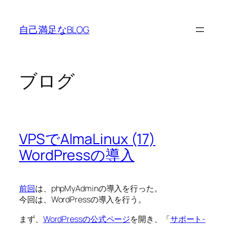
内
容
自己満足なBLOG
を
ス
キ
ッ
ブログ
プ
VPSでAlmaLinux (17)
WordPressの導入
前回
は、phpMyAdminの導入を行った。
今回は、WordPressの導入を行う。
まず、
WordPressの公式ページ
を開き、「
サポート-