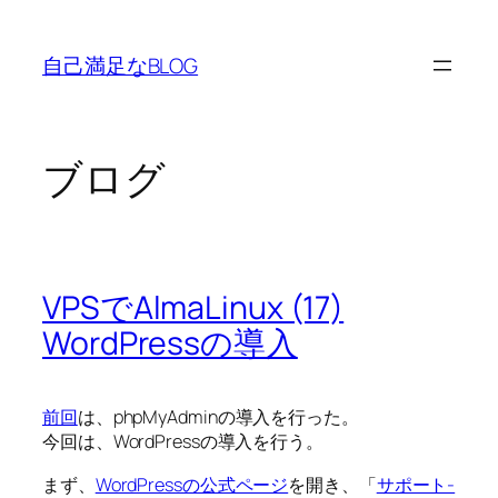
内
容
自己満足なBLOG
を
ス
キ
ッ
ブログ
プ
VPSでAlmaLinux (17)
WordPressの導入
前回
は、phpMyAdminの導入を行った。
今回は、WordPressの導入を行う。
まず、
WordPressの公式ページ
を開き、「
サポート-