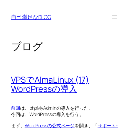
内
容
自己満足なBLOG
を
ス
キ
ッ
ブログ
プ
VPSでAlmaLinux (17)
WordPressの導入
前回
は、phpMyAdminの導入を行った。
今回は、WordPressの導入を行う。
まず、
WordPressの公式ページ
を開き、「
サポート-