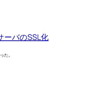
WebサーバのSSL化
行った。