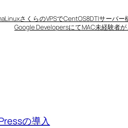
aLinux
さくらのVPSでCentOS8
DTIサーバー
Google Developersにて
MAC未経験者が、
rdPressの導入