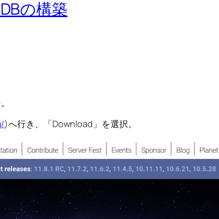
riaDBの構築
ー。
g/
)へ行き、「Download」を選択。