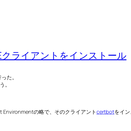
) ACMEクライアントをインストール
行った。
行う。
ement Environmentの略で、そのクライアント
certbot
をイン