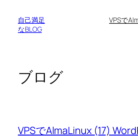
内
容
自己満足
VPSでAlm
を
なBLOG
ス
キ
ッ
プ
ブログ
VPSでAlmaLinux (17) Wo