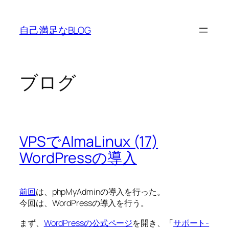
内
容
自己満足なBLOG
を
ス
キ
ッ
ブログ
プ
VPSでAlmaLinux (17)
WordPressの導入
前回
は、phpMyAdminの導入を行った。
今回は、WordPressの導入を行う。
まず、
WordPressの公式ページ
を開き、「
サポート-