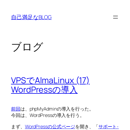
内
容
自己満足なBLOG
を
ス
キ
ッ
ブログ
プ
VPSでAlmaLinux (17)
WordPressの導入
前回
は、phpMyAdminの導入を行った。
今回は、WordPressの導入を行う。
まず、
WordPressの公式ページ
を開き、「
サポート-