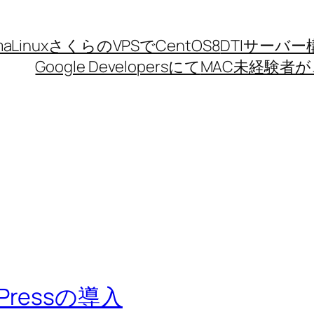
aLinux
さくらのVPSでCentOS8
DTIサーバー
Google Developersにて
MAC未経験者が、
rdPressの導入