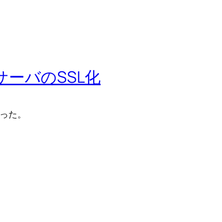
WebサーバのSSL化
行った。