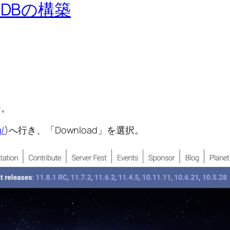
riaDBの構築
ー。
g/
)へ行き、「Download」を選択。