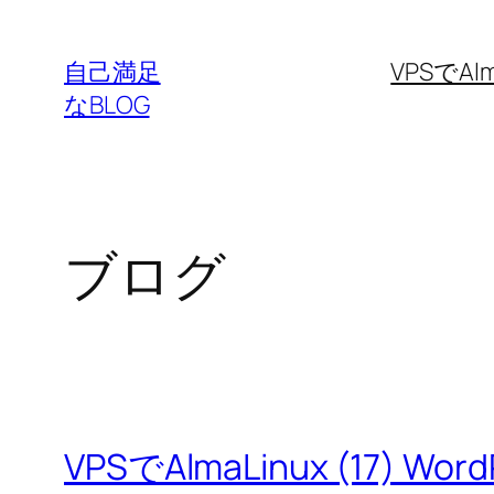
内
容
自己満足
VPSでAlm
を
なBLOG
ス
キ
ッ
プ
ブログ
VPSでAlmaLinux (17) Wo