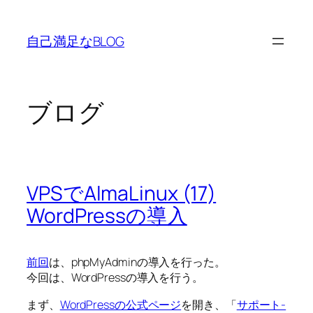
内
容
自己満足なBLOG
を
ス
キ
ッ
ブログ
プ
VPSでAlmaLinux (17)
WordPressの導入
前回
は、phpMyAdminの導入を行った。
今回は、WordPressの導入を行う。
まず、
WordPressの公式ページ
を開き、「
サポート-