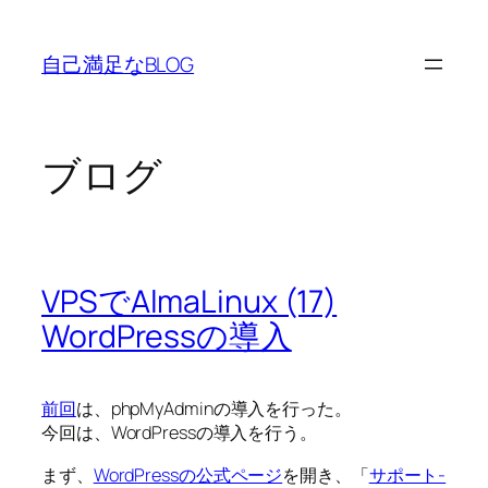
内
容
自己満足なBLOG
を
ス
キ
ッ
ブログ
プ
VPSでAlmaLinux (17)
WordPressの導入
前回
は、phpMyAdminの導入を行った。
今回は、WordPressの導入を行う。
まず、
WordPressの公式ページ
を開き、「
サポート-