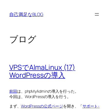
内
容
自己満足なBLOG
を
ス
キ
ッ
ブログ
プ
VPSでAlmaLinux (17)
WordPressの導入
前回
は、phpMyAdminの導入を行った。
今回は、WordPressの導入を行う。
まず、
WordPressの公式ページ
を開き、「
サポート-