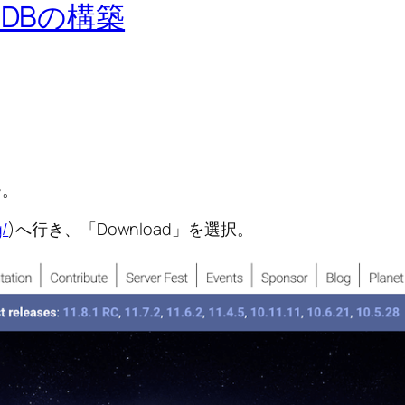
riaDBの構築
ー。
g/
)へ行き、「Download」を選択。