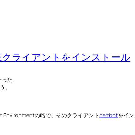
) ACMEクライアントをインストール
行った。
行う。
ement Environmentの略で、そのクライアント
certbot
をイン