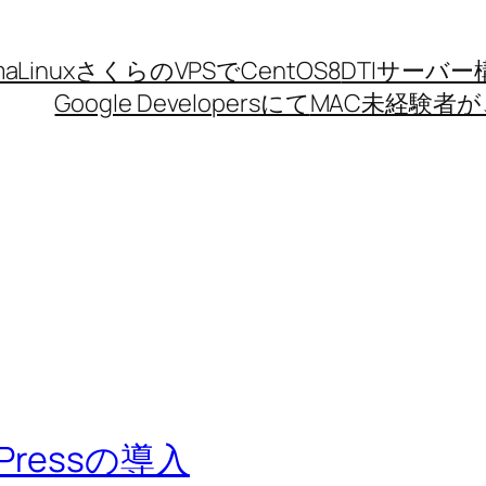
aLinux
さくらのVPSでCentOS8
DTIサーバー
Google Developersにて
MAC未経験者が、
rdPressの導入