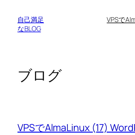
内
容
自己満足
VPSでAlm
を
なBLOG
ス
キ
ッ
プ
ブログ
VPSでAlmaLinux (17) Wo