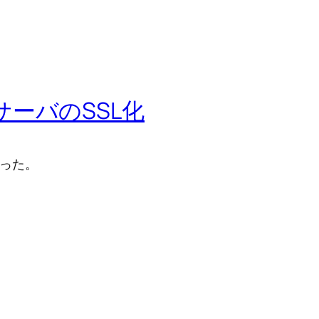
WebサーバのSSL化
行った。